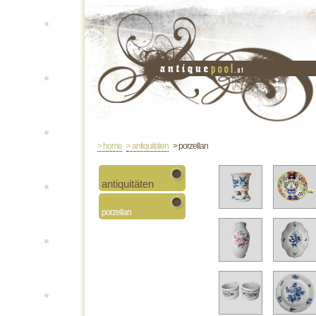
> home
> antiquitäten
> porzellan
antiquitäten
porzellan