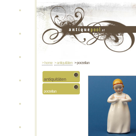
> home
> antiquitäten
> porzellan
antiquitäten
porzellan