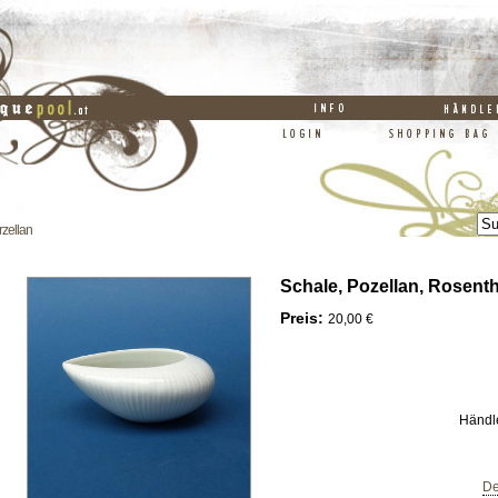
rzellan
Schale, Pozellan, Rosenth
Preis:
20,00 €
Händl
De