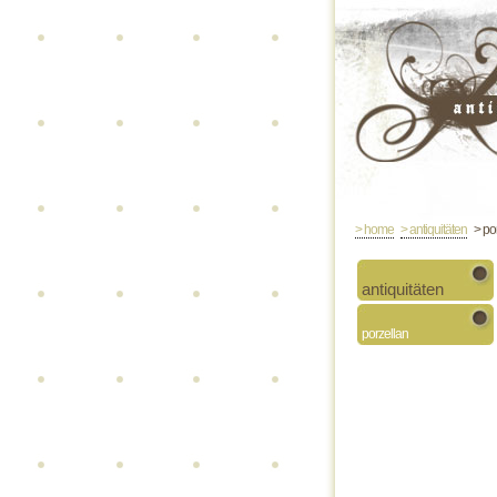
> home
> antiquitäten
> po
antiquitäten
porzellan