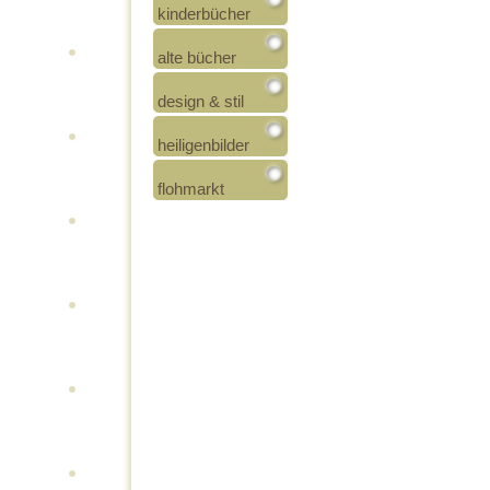
kinderbücher
alte bücher
design & stil
heiligenbilder
flohmarkt