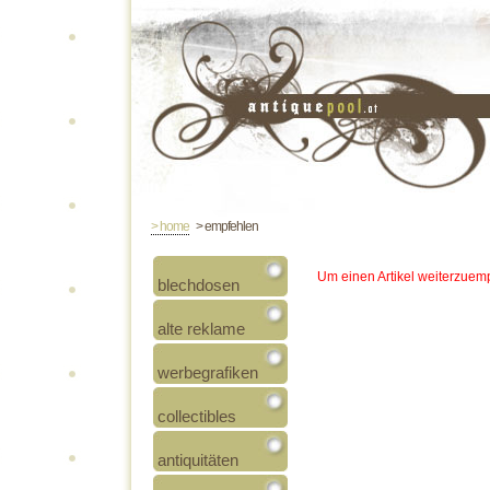
> home
> empfehlen
Um einen Artikel weiterzuemp
blechdosen
alte reklame
werbegrafiken
collectibles
antiquitäten