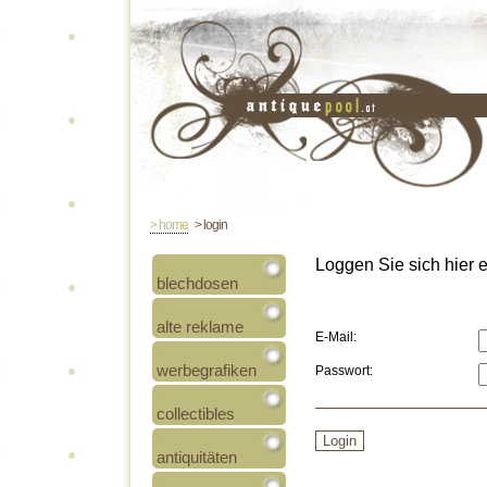
> home
> login
Loggen Sie sich hier ei
blechdosen
alte reklame
E-Mail:
werbegrafiken
Passwort:
collectibles
antiquitäten