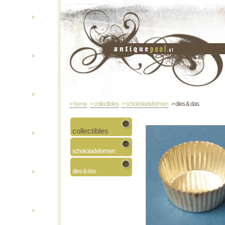
> home
> collectibles
> schokoladeformen
> dies & das
collectibles
schokoladeformen
dies & das