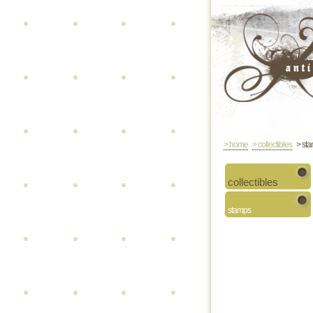
> home
> collectibles
> st
collectibles
stamps