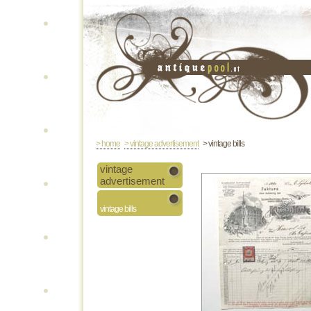
> home
> vintage advertisement
> vintage bills
vintage
advertisement
vintage bills