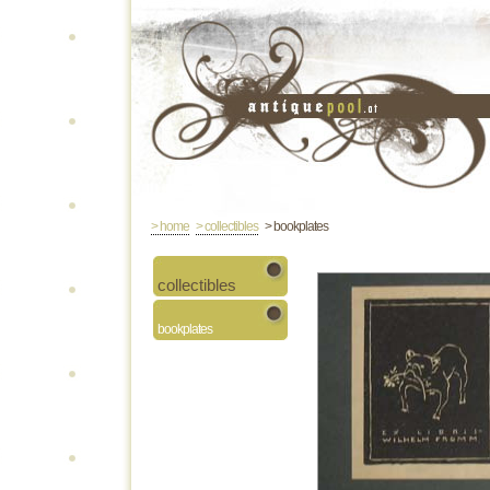
> home
> collectibles
> bookplates
collectibles
bookplates