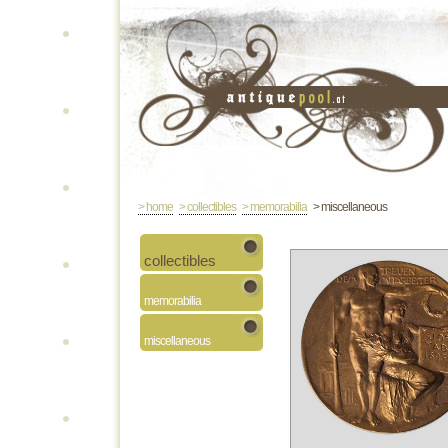
> home
> collectibles
> memorabilia
> miscellaneous
collectibles
memorabilia
miscellaneous