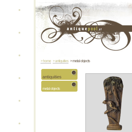
> home
> antiquities
> metal objects
antiquities
metal objects