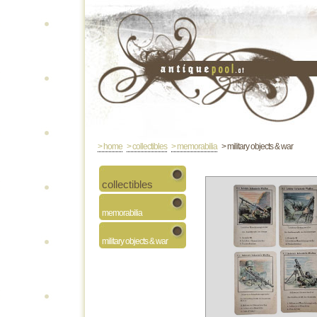
> home
> collectibles
> memorabilia
> military objects & war
collectibles
memorabilia
military objects & war