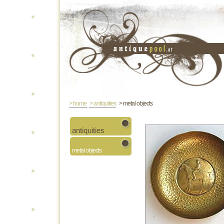
> home
> antiquities
> metal objects
antiquities
metal objects