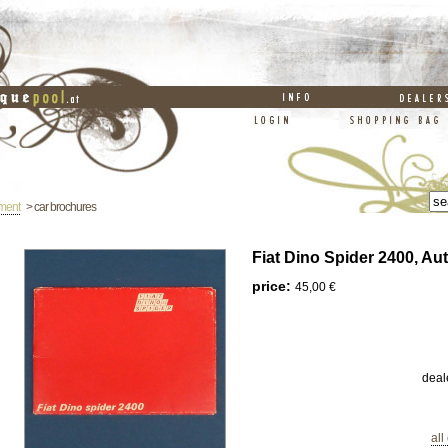
ement
> car brochures
Fiat Dino Spider 2400, Au
price:
45,00 €
deal
all