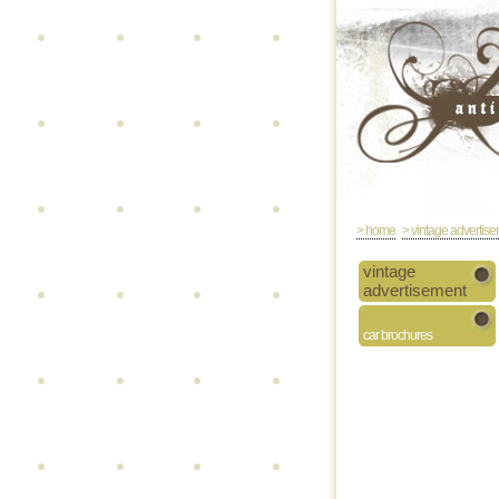
> home
> vintage advertis
vintage
advertisement
car brochures