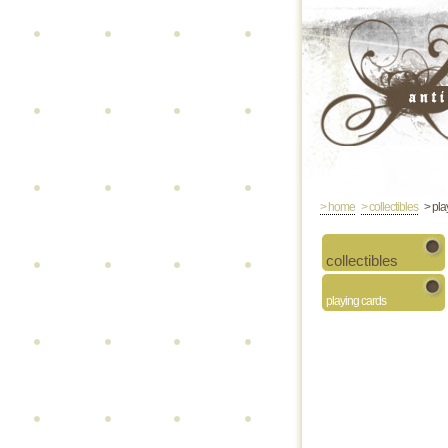
> home
> collectibles
> pla
collectibles
playing cards