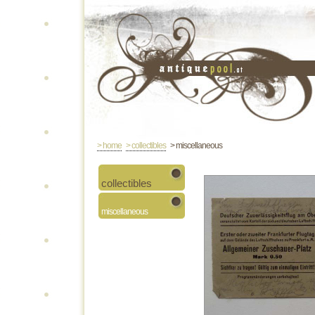
> home
> collectibles
> miscellaneous
collectibles
miscellaneous