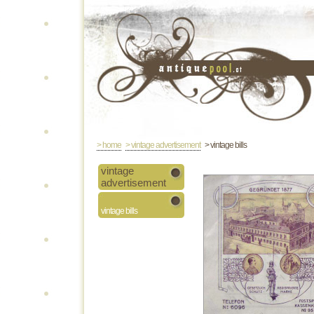
> home
> vintage advertisement
> vintage bills
vintage
advertisement
vintage bills