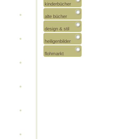
kinderbücher
alte bücher
design & stil
heiligenbilder
flohmarkt