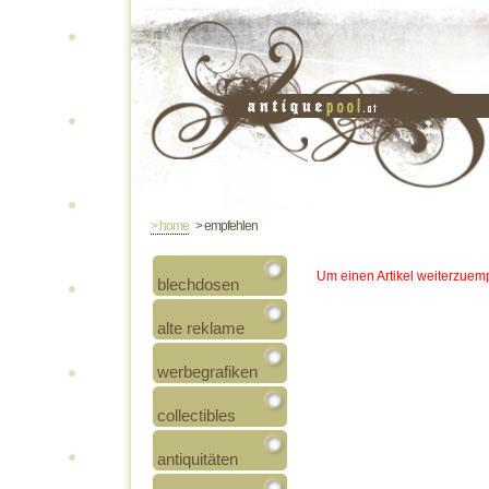
> home
> empfehlen
Um einen Artikel weiterzuemp
blechdosen
alte reklame
werbegrafiken
collectibles
antiquitäten