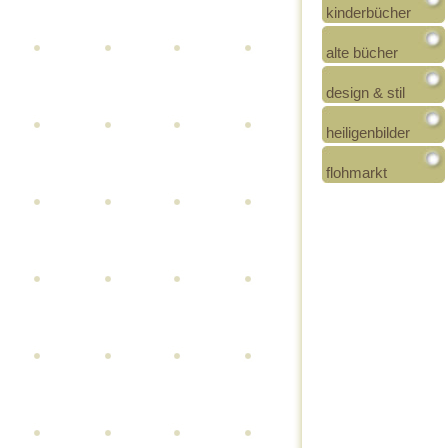
kinderbücher
alte bücher
design & stil
heiligenbilder
flohmarkt