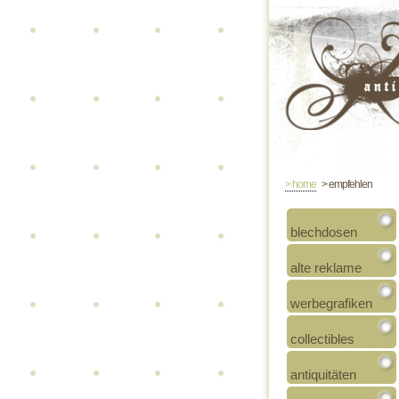
> home
> empfehlen
blechdosen
alte reklame
werbegrafiken
collectibles
antiquitäten