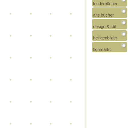
kinderbücher
alte bücher
design & stil
heiligenbilder
flohmarkt