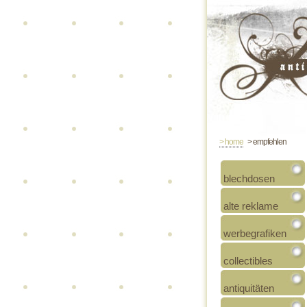
> home
> empfehlen
blechdosen
alte reklame
werbegrafiken
collectibles
antiquitäten