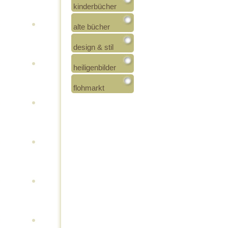
kinderbücher
alte bücher
design & stil
heiligenbilder
flohmarkt