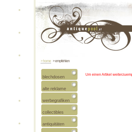
> home
> empfehlen
Um einen Artikel weiterzuemp
blechdosen
alte reklame
werbegrafiken
collectibles
antiquitäten