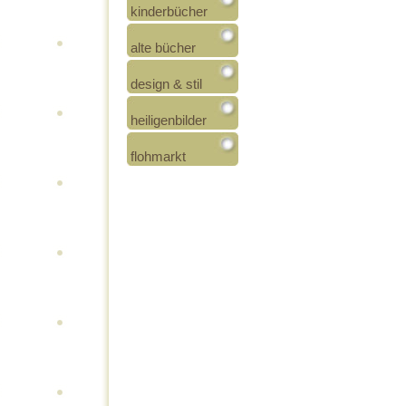
kinderbücher
alte bücher
design & stil
heiligenbilder
flohmarkt