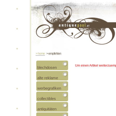
> home
> empfehlen
Um einen Artikel weiterzuemp
blechdosen
alte reklame
werbegrafiken
collectibles
antiquitäten