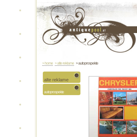
> home
> alte reklame
> autoprospekte
alte reklame
autoprospekte