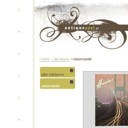
> home
> alte reklame
> autoprospekte
alte reklame
autoprospekte