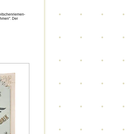
Peitschenriemen-
öhmen". Der