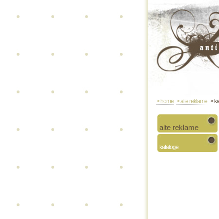
> home
> alte reklame
> ka
alte reklame
kataloge