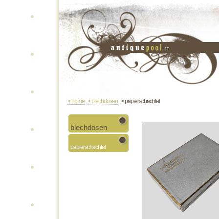
> home
> blechdosen
> papierschachtel
blechdosen
papierschachtel