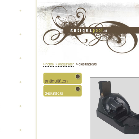
> home
> antiquitäten
> dies und das
antiquitäten
dies und das