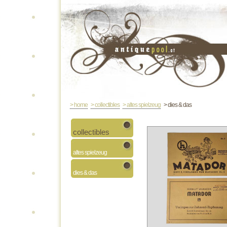
> home
> collectibles
> altes spielzeug
> dies & das
collectibles
altes spielzeug
dies & das