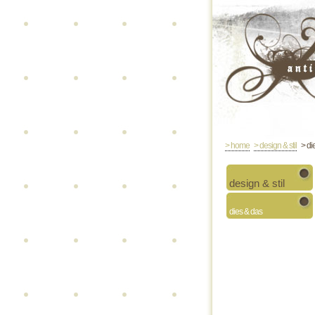
> home
> design & stil
> di
design & stil
dies & das