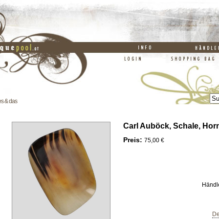
es & das
Carl Auböck, Schale, Horn
Preis:
75,00 €
Händl
De