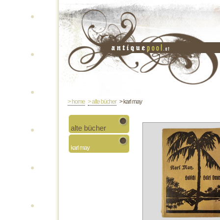
> home
> alte bücher
> karl may
alte bücher
karl may