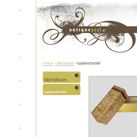
> home
> blechdosen
> papierschachtel
blechdosen
papierschachtel