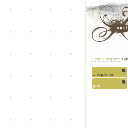
> home
> antiquitäten
> gra
antiquitäten
grafik