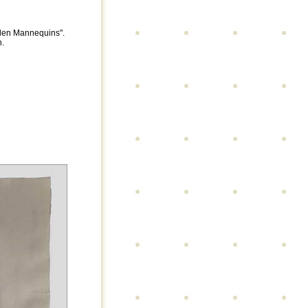
 den Mannequins".
h.