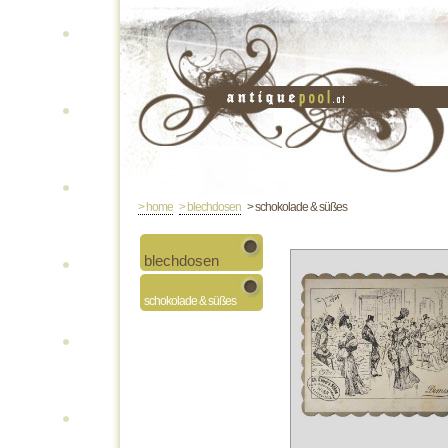
> home
> blechdosen
> schokolade & süßes
blechdosen
schokolade & süßes