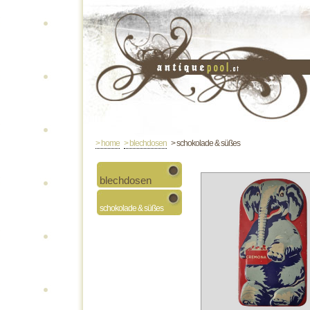
> home
> blechdosen
> schokolade & süßes
blechdosen
schokolade & süßes