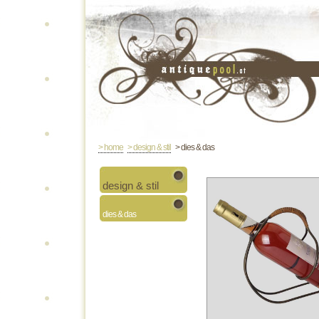
> home
> design & stil
> dies & das
design & stil
dies & das