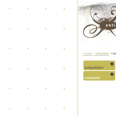
> home
> antiquitäten
> met
antiquitäten
metallobjekte