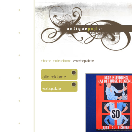
> home
> alte reklame
> werbeplakate
alte reklame
werbeplakate