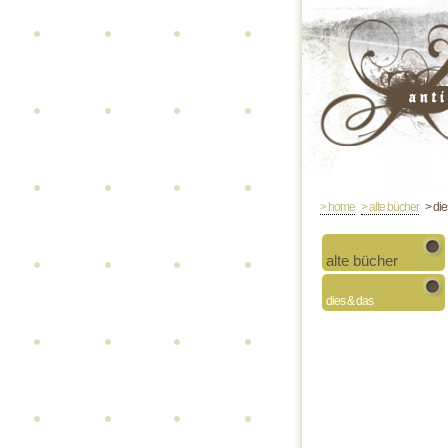
> home
> alte bücher
> die
alte bücher
dies & das