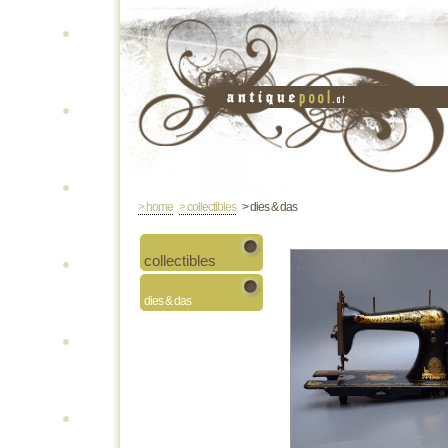
> home
> collectibles
> dies & das
collectibles
dies & das