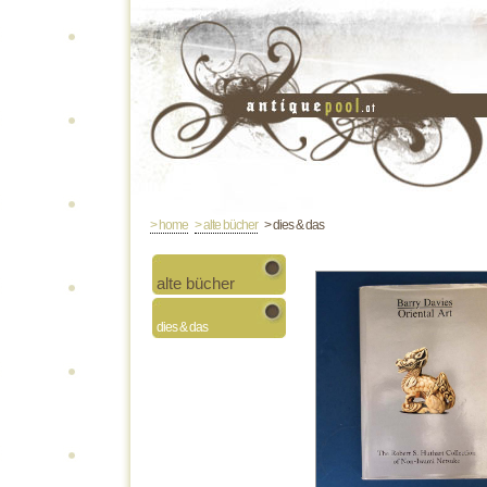
> home
> alte bücher
> dies & das
alte bücher
dies & das