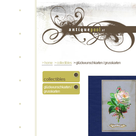
> home
> collectibles
> glückwunschkarten / grusskarten
collectibles
glückwunschkarten /
grusskarten