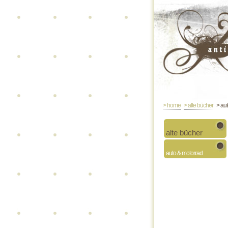
> home
> alte bücher
> aut
alte bücher
auto & motorrad