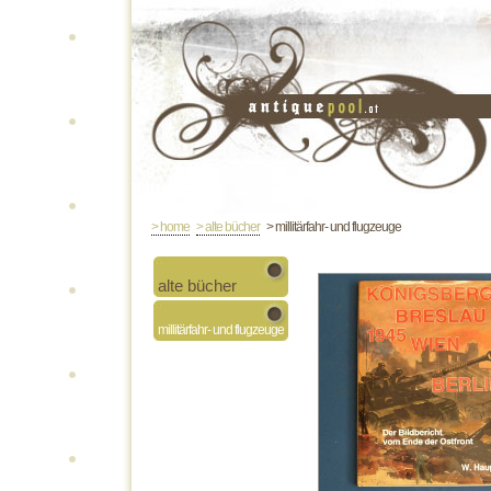
> home
> alte bücher
> millitärfahr- und flugzeuge
alte bücher
millitärfahr- und flugzeuge