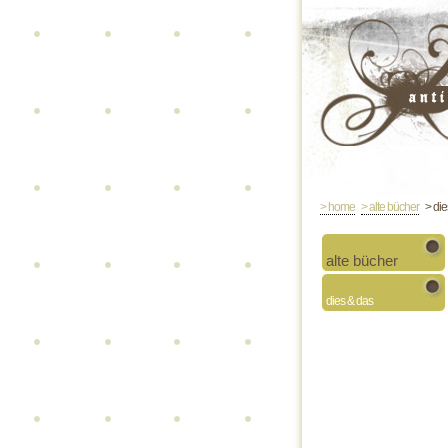
> home
> alte bücher
> die
alte bücher
dies & das