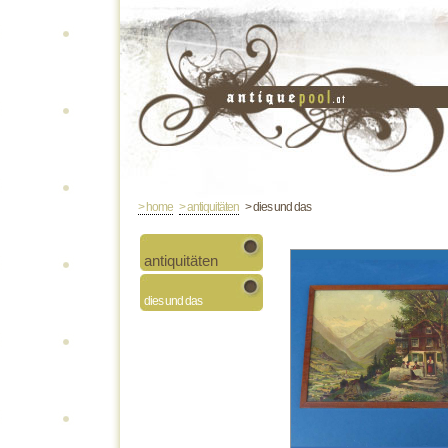
> home
> antiquitäten
> dies und das
antiquitäten
dies und das