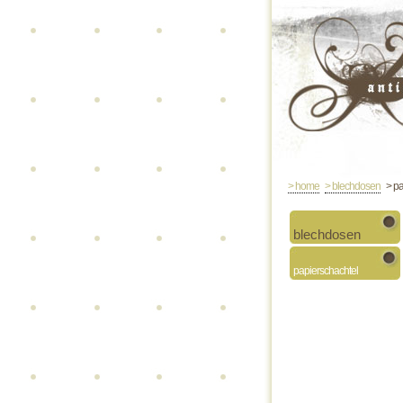
> home
> blechdosen
> pa
blechdosen
papierschachtel