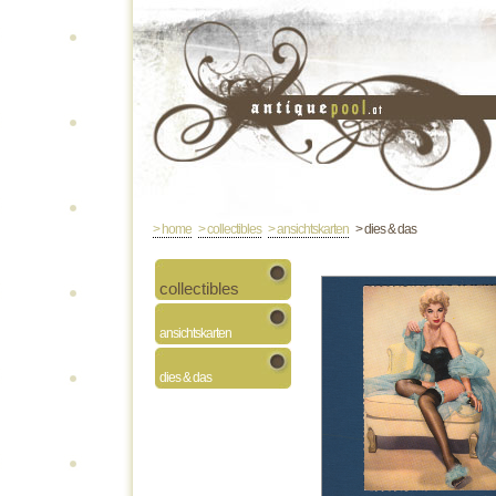
> home
> collectibles
> ansichtskarten
> dies & das
collectibles
ansichtskarten
dies & das