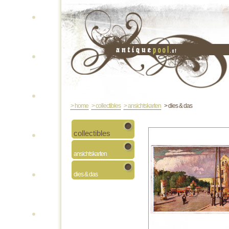
> home
> collectibles
> ansichtskarten
> dies & das
collectibles
ansichtskarten
dies & das