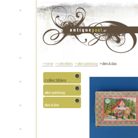
> home
> collectibles
> altes spielzeug
> dies & das
collectibles
altes spielzeug
dies & das