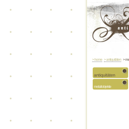
> home
> antiquitäten
> met
antiquitäten
metallobjekte