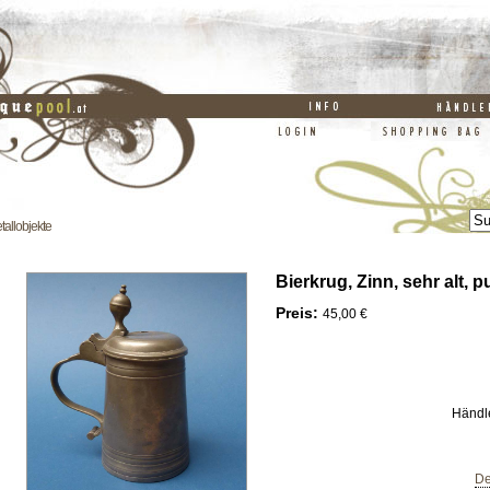
allobjekte
Bierkrug, Zinn, sehr alt, p
Preis:
45,00 €
Händl
De